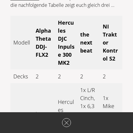
die nachfolgende Tabelle zeigt euch gleich drei …
Hercu
NI
Alpha
les
the
Trakt
Theta
DJC
Modell
next
or
DDJ-
Inpuls
beat
Kontr
FLX2
e 300
ol S2
MK2
Decks
2
2
2
2
1x L/R
Cinch,
1x
Hercul
1x 6,3
Mike
es
Inputs
keine
mm
6,3
Add-
Klinke
mm
on
(Mikrof
Klinke