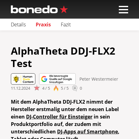
Details
Praxis
Fazit
AlphaTheta DDJ-FLX2
Test
Peter Westermeier
11.12.2024
4 / 5
5 / 5
0
Mit dem AlphaTheta DDJ-FLX2 nimmt der
Hersteller erstmalig unter dem neuen Label
einen
DJ-Controller für Einsteiger
in sein
Produktportfolio auf, der zudem mit
unterschiedlichen
DJ-Apps auf Smartphone
,