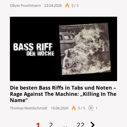
Oliver Poschmann
23.04.2026
5 / 5
Die besten Bass Riffs in Tabs und Noten –
Rage Against The Machine: „Killing In The
Name“
Thomas Meinlschmidt
16.04.2026
5 / 5
1
1
2
…
22