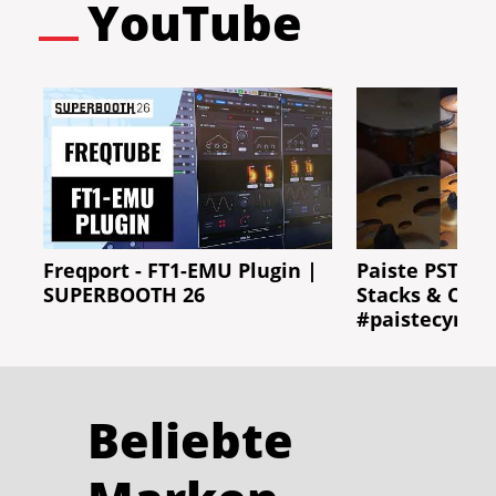
YouTube
Freqport - FT1-EMU Plugin |
Paiste PSTX N
SUPERBOOTH 26
Stacks & Cras
#paistecymba
Beliebte