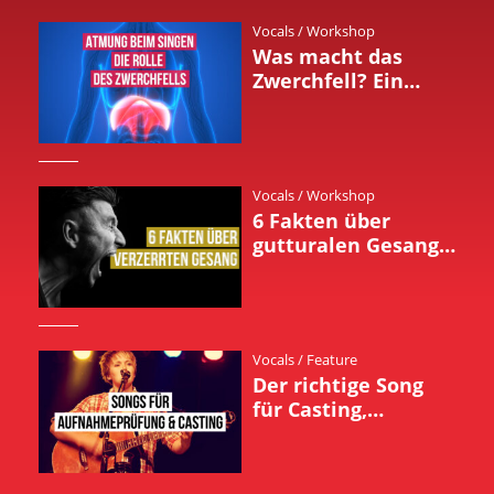
Vocals
/
Workshop
Was macht das
Zwerchfell? Ein
Fakten Check –
Bonedo
Vocals
/
Workshop
6 Fakten über
gutturalen Gesang –
unsere Tipps
Vocals
/
Feature
Der richtige Song
für Casting,
Audition oder
Aufnahmeprüfung