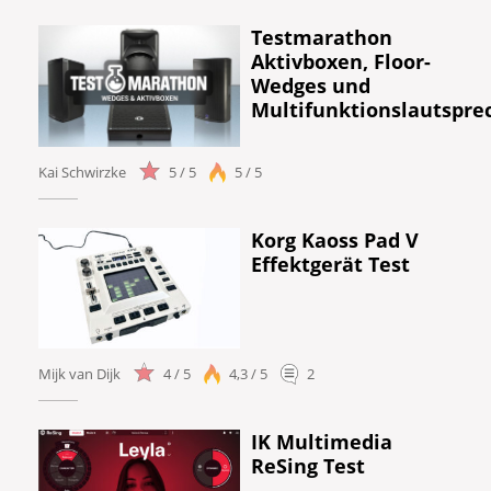
Testmarathon
Aktivboxen, Floor-
Wedges und
Multifunktionslautspre
Kai Schwirzke
5 / 5
5 / 5
Korg Kaoss Pad V
Effektgerät Test
Mijk van Dijk
4 / 5
4,3 / 5
2
IK Multimedia
ReSing Test