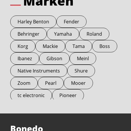
Marken
Harley Benton
Fender
Behringer
Yamaha
Roland
Korg
Mackie
Tama
Boss
Ibanez
Gibson
Meinl
Native Instruments
Shure
Zoom
Pearl
Mooer
tc electronic
Pioneer
Electro Harmonix
Universal Audio
Stairville
Sennheiser
Millenium
Bonedo