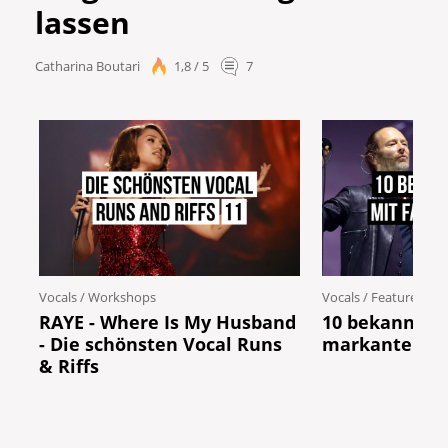
lassen
Catharina Boutari
1,8 / 5
7
Vocals
/
Workshops
Vocals
/
Features
RAYE - Where Is My Husband
10 bekannte 
- Die schönsten Vocal Runs
markanten Fa
& Riffs