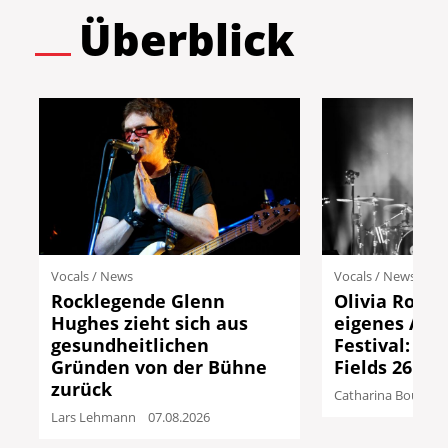
Überblick
Vocals
/
News
Vocals
/
News
Rocklegende Glenn
Olivia Rodri
Hughes zieht sich aus
eigenes All 
gesundheitlichen
Festival: Da
Gründen von der Bühne
Fields 26
zurück
Catharina Boutari
Lars Lehmann
07.08.2026