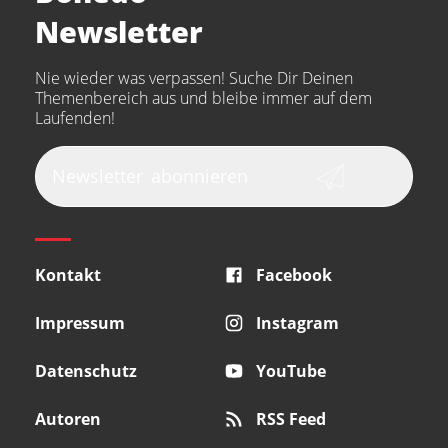
Arturia
IK Multimedia
Newsletter
the t.bone
Thomann
Numark
Nie wieder was verpassen! Suche Dir Deinen
Walrus Audio
Epiphone
Themenbereich aus und bleibe immer auf dem
Laufenden!
beyerdynamic
AKG
DW
Vox
AKAI Professional
PRS
Newsletter
abonnieren
Audio-Technica
Presonus
Reloop
Rode
MXR
Kontakt
Facebook
Steinberg
Sonor
Blackstar
Impressum
Instagram
Datenschutz
YouTube
Autoren
RSS Feed