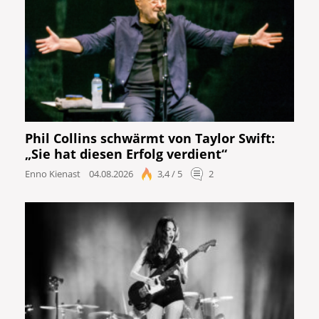
Phil Collins schwärmt von Taylor Swift:
„Sie hat diesen Erfolg verdient“
Enno Kienast
04.08.2026
3,4 / 5
2