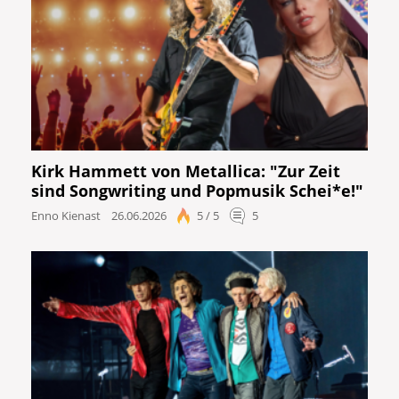
Kirk Hammett von Metallica: "Zur Zeit
sind Songwriting und Popmusik Schei*e!"
Enno Kienast
26.06.2026
5 / 5
5