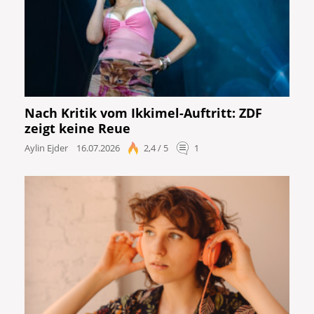
Nach Kritik vom Ikkimel-Auftritt: ZDF
zeigt keine Reue
Aylin Ejder
16.07.2026
2,4 / 5
1