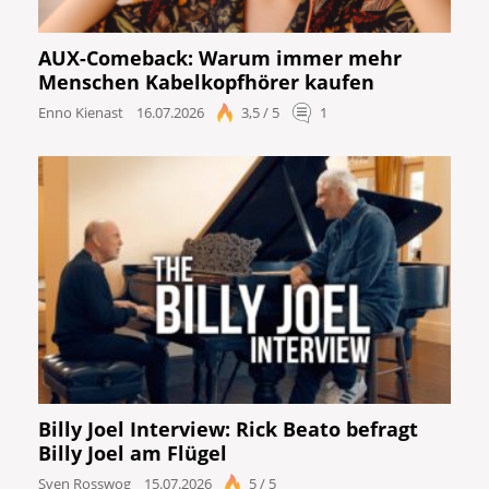
AUX-Comeback: Warum immer mehr
Menschen Kabelkopfhörer kaufen
Enno Kienast
16.07.2026
3,5 / 5
1
Billy Joel Interview: Rick Beato befragt
Billy Joel am Flügel
Sven Rosswog
15.07.2026
5 / 5