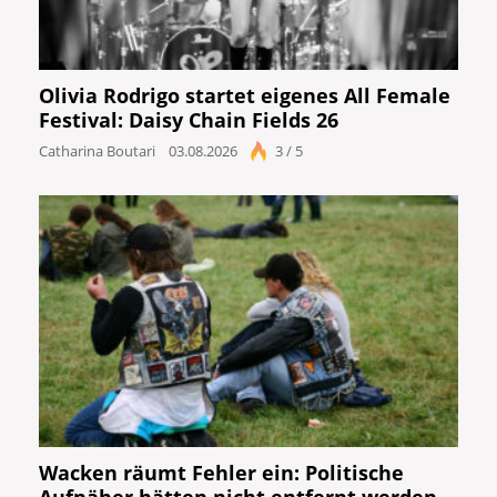
Olivia Rodrigo startet eigenes All Female
Festival: Daisy Chain Fields 26
Catharina Boutari
03.08.2026
3 / 5
Wacken räumt Fehler ein: Politische
Aufnäher hätten nicht entfernt werden