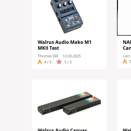
Walrus Audio Mako M1
NAM
MKII Test
Can
Thomas Dill
12.03.2025
Lars
5
4 / 5
5 / 5
Walrus Audio Canvas
Wal