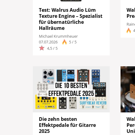
Test: Walrus Audio Lüm
Wal
Texture Engine – Spezialist
Pre
für übernatürliche
Rain
Hallräume
4
Michael Krummheuer
07.07.2026
5 / 5
4,5 / 5
Die zehn besten
Wal
Effektpedale für Gitarre
Per
2025
Uni