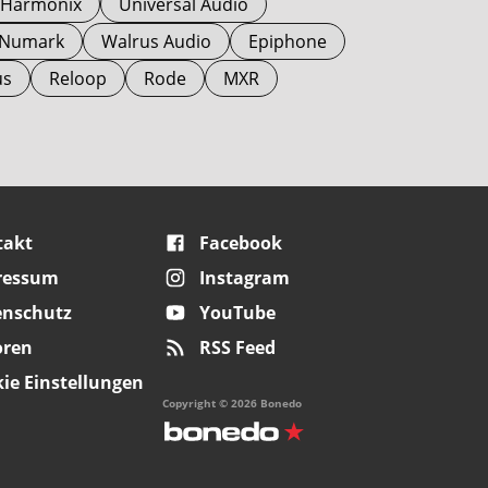
o Harmonix
Universal Audio
Numark
Walrus Audio
Epiphone
us
Reloop
Rode
MXR
takt
Facebook
ressum
Instagram
enschutz
YouTube
oren
RSS Feed
ie Einstellungen
Copyright © 2026 Bonedo