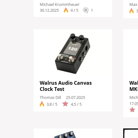
Michael Krummheuer
Max
30.12.2025
4 / 5
1
3
Walrus Audio Canvas
Wal
Clock Test
MKI
Thomas Dill
25.07.2025
Mic
17.0
3,8 / 5
4,5 / 5