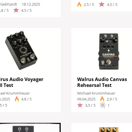
 Gebhardt
18.12.2025
2,5 / 5
4,5 / 5
,8 / 5
4,5 / 5
rus Audio Voyager
Walrus Audio Canvas
I Test
Rehearsal Test
hael Krummheuer
Michael Krummheuer
5.2025
4,8 / 5
09.04.2025
2,9 / 5
5 / 5
3,5 / 5
1