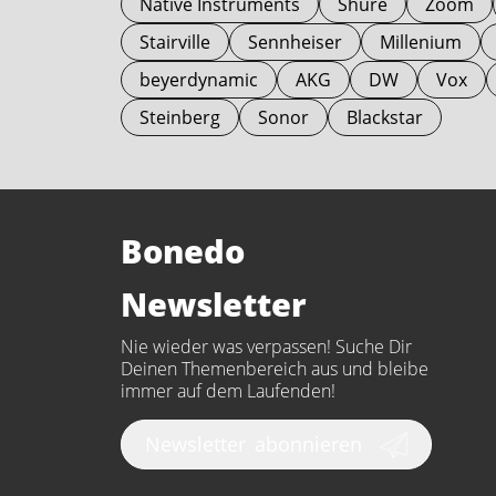
Native Instruments
Shure
Zoom
Stairville
Sennheiser
Millenium
beyerdynamic
AKG
DW
Vox
Steinberg
Sonor
Blackstar
Bonedo
Newsletter
Nie wieder was verpassen! Suche Dir
Deinen Themenbereich aus und bleibe
immer auf dem Laufenden!
Newsletter
abonnieren