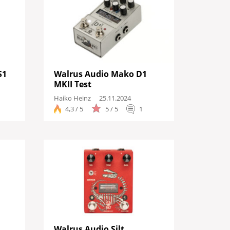
S1
Walrus Audio Mako D1
MKII Test
Haiko Heinz
25.11.2024
4,3 / 5
5 / 5
1
Walrus Audio Silt