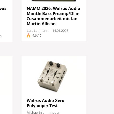
vas
NAMM 2026: Walrus Audio
Mantle Bass Preamp/DI in
Zusammenarbeit mit Ian
Martin Allison
Lars Lehmann
14.01.2026
4,6 / 5
 5
sse anzeigen
Walrus Audio Xero
Polylooper Test
Michael Krummheuer