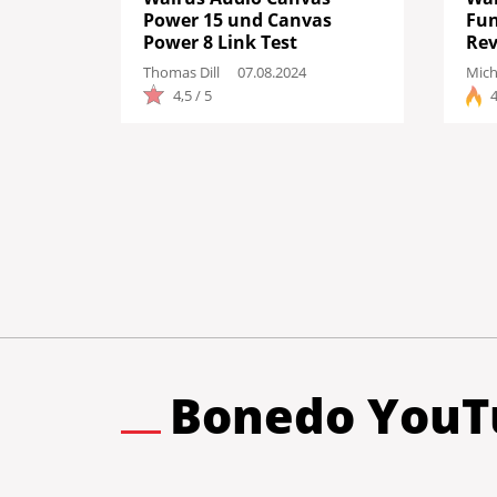
Power 15 und Canvas
Fu
Power 8 Link Test
Rev
Thomas Dill
07.08.2024
Mich
4,5 / 5
4
Bonedo YouT