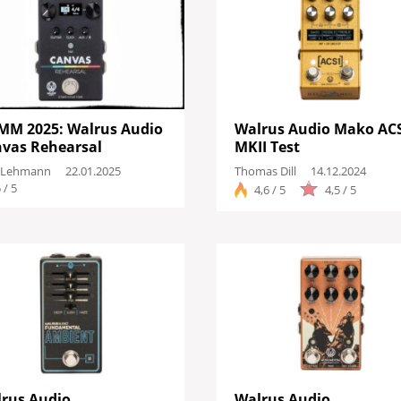
M 2025: Walrus Audio
Walrus Audio Mako AC
vas Rehearsal
MKII Test
 Lehmann
22.01.2025
Thomas Dill
14.12.2024
 / 5
4,6 / 5
4,5 / 5
rus Audio
Walrus Audio