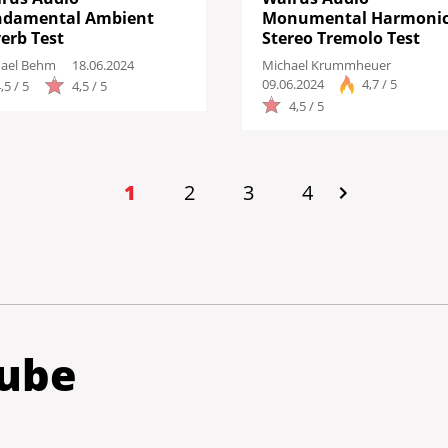
ndamental Ambient
Monumental Harmoni
erb Test
Stereo Tremolo Test
ael Behm
18.06.2024
Michael Krummheuer
09.06.2024
4,7 / 5
,5 / 5
4,5 / 5
4,5 / 5
1
2
3
4
ube