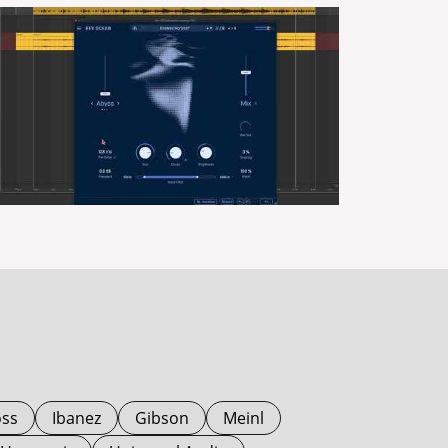
ss
Ibanez
Gibson
Meinl