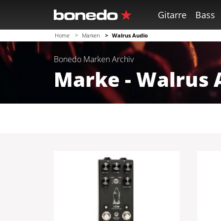
Gitarre
Bass
Home
Marken
Walrus Audio
Bonedo
Marken
Archiv
Marke - Walrus 