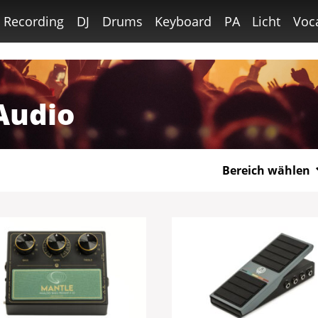
Recording
DJ
Drums
Keyboard
PA
Licht
Voc
Audio
Bereich wählen
Gitarre
Bass
Recording
DJ