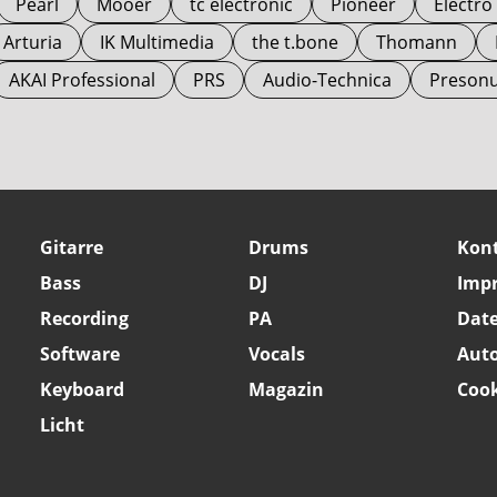
Pearl
Mooer
tc electronic
Pioneer
Electr
Arturia
IK Multimedia
the t.bone
Thomann
AKAI Professional
PRS
Audio-Technica
Preson
Gitarre
Drums
Kon
Bass
DJ
Imp
Recording
PA
Dat
Software
Vocals
Aut
Keyboard
Magazin
Cook
Licht