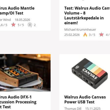
rus Audio Mantle
Test: Walrus Audio Can
Drums
amp/DI Test
Volume – 8
Lautstärkepedale in
er Wind
18.05.2026
Keyboard
einem!
,6 / 5
5 / 5
2
Michael Krummheuer
PA
25.02.2026
3 / 5
4 /
Licht
Vocals
Software
Ergebni
rus Audio DFX-1
Walrus Audio Canvas
cussion Processing
Power USB Test
t Test
Thomas Dill
15.11.2025