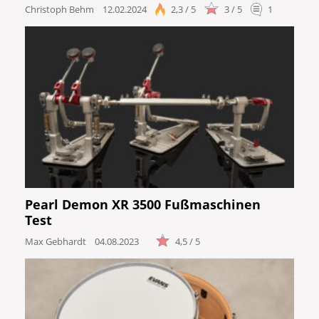
Christoph Behm
12.02.2024
2,3 / 5
3 / 5
1
Pearl Demon XR 3500 Fußmaschinen
Test
Max Gebhardt
04.08.2023
4,5 / 5