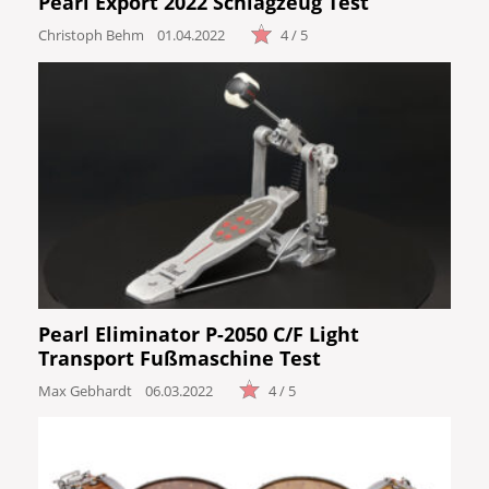
Pearl Export 2022 Schlagzeug Test
Christoph Behm
01.04.2022
4 / 5
Pearl Eliminator P-2050 C/F Light
Transport Fußmaschine Test
Max Gebhardt
06.03.2022
4 / 5