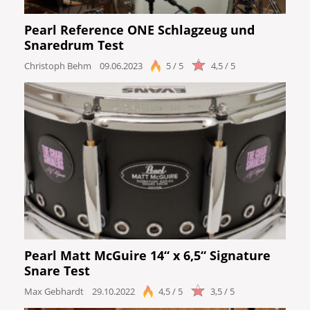
Pearl Reference ONE Schlagzeug und
Snaredrum Test
Christoph Behm
09.06.2023
5 / 5
4,5 / 5
Pearl Matt McGuire 14“ x 6,5“ Signature
Snare Test
Max Gebhardt
29.10.2022
4,5 / 5
3,5 / 5