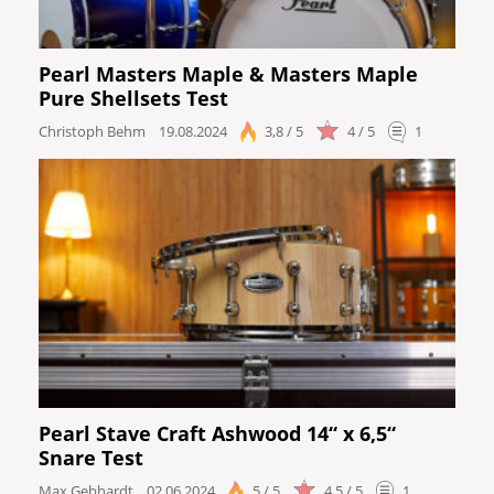
Pearl Masters Maple & Masters Maple
Pure Shellsets Test
Christoph Behm
19.08.2024
3,8 / 5
4 / 5
1
Pearl Stave Craft Ashwood 14“ x 6,5“
Snare Test
Max Gebhardt
02.06.2024
5 / 5
4,5 / 5
1