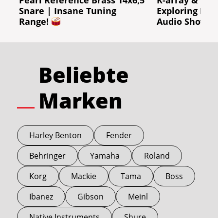
Snare | Insane Tuning
Exploring Ber
Range!
Audio Showr
Beliebte
Marken
Harley Benton
Fender
Behringer
Yamaha
Roland
Korg
Mackie
Tama
Boss
Ibanez
Gibson
Meinl
Native Instruments
Shure