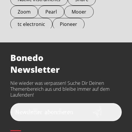
Zoom
Pearl
Mooer
tc electronic
Pioneer
Electro Harmonix
Universal Audio
Stairville
Sennheiser
Millenium
Bonedo
Arturia
IK Multimedia
Newsletter
the t.bone
Thomann
Numark
Nie wieder was verpassen! Suche Dir Deinen
Walrus Audio
Epiphone
Themenbereich aus und bleibe immer auf dem
Laufenden!
beyerdynamic
AKG
DW
Vox
AKAI Professional
PRS
Newsletter
abonnieren
Audio-Technica
Presonus