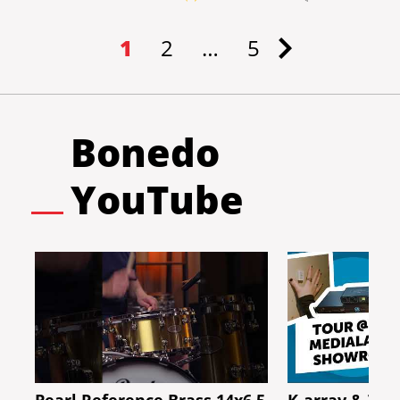
1
2
…
5
Bonedo
YouTube
Pearl Reference Brass 14x6,5
K-array & Tri