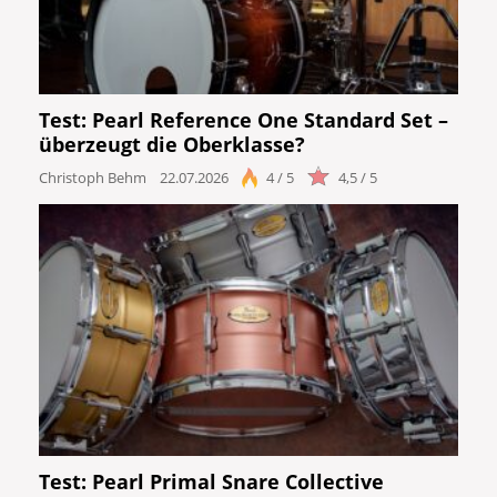
DJ
Drums
Test: Pearl Reference One Standard Set –
überzeugt die Oberklasse?
Keyboard
Christoph Behm
22.07.2026
4 / 5
4,5 / 5
PA
Licht
Vocals
Software
Ergebnisse anzeigen
Test: Pearl Primal Snare Collective