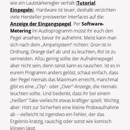
wie ein Lautstärkeregler verhält (
Tutorial
Einpegeln
). Hardware ist teuer, deshalb verzichten
viele Hersteller preiswerter Interfaces auf die
Anzeige der Eingangspegel
. Per
Software-
Metering
im Audioprogramm müsst ihr euch den
Pegel ansehen, bevor ihr aufnehmt. Meist kann man
sich nach dem „Ampelsystem“ richten:
Grün
ist in
Ordnung,
Orange
darf ab und zu leuchten,
Rot
ist zu
vermeiden. Allzu gering sollte der Aufnahmepegel
aber nicht sein, denn sonst kann es rauschen. Ist es in
eurem Programm anders gelöst, schaut einfach, dass
der Pegel niemals das Maximum erreicht, manchmal
gibt es eine „Clip“- oder „Over“-Anzeige, die niemals
leuchten sollte. Und bedenkt, dass ihr bei einem
„heißen“ Take vielleicht etwas kräftiger spielt. Wichtig
aber: Hört zur Sicherheit eine kleine Probeaufnahme
ab – vielleicht ist irgendwo ein Fehler, der das
Ergebnis kratzig, rauschig oder sonst wie komisch
klingen lässt.