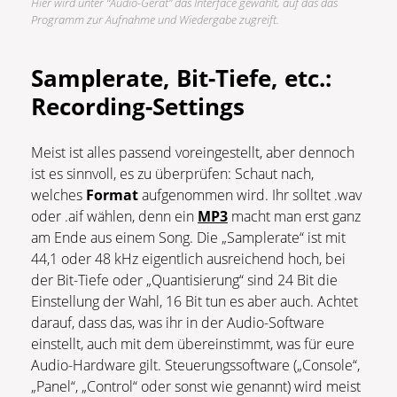
Hier wird unter “Audio-Gerät” das Interface gewählt, auf das das
Programm zur Aufnahme und Wiedergabe zugreift.
Samplerate, Bit-Tiefe, etc.:
Recording-Settings
Meist ist alles passend voreingestellt, aber dennoch
ist es sinnvoll, es zu überprüfen: Schaut nach,
welches
Format
aufgenommen wird. Ihr solltet .wav
oder .aif wählen, denn ein
MP3
macht man erst ganz
am Ende aus einem Song. Die „Samplerate“ ist mit
44,1 oder 48 kHz eigentlich ausreichend hoch, bei
der Bit-Tiefe oder „Quantisierung“ sind 24 Bit die
Einstellung der Wahl, 16 Bit tun es aber auch. Achtet
darauf, dass das, was ihr in der Audio-Software
einstellt, auch mit dem übereinstimmt, was für eure
Audio-Hardware gilt. Steuerungssoftware („Console“,
„Panel“, „Control“ oder sonst wie genannt) wird meist