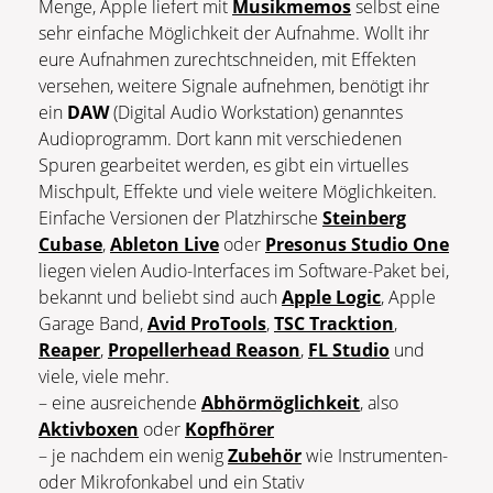
Menge, Apple liefert mit
Musikmemos
selbst eine
sehr einfache Möglichkeit der Aufnahme. Wollt ihr
eure Aufnahmen zurechtschneiden, mit Effekten
versehen, weitere Signale aufnehmen, benötigt ihr
ein
DAW
(Digital Audio Workstation) genanntes
Audioprogramm. Dort kann mit verschiedenen
Spuren gearbeitet werden, es gibt ein virtuelles
Mischpult, Effekte und viele weitere Möglichkeiten.
Einfache Versionen der Platzhirsche
Steinberg
Cubase
,
Ableton Live
oder
Presonus Studio One
liegen vielen Audio-Interfaces im Software-Paket bei,
bekannt und beliebt sind auch
Apple Logic
, Apple
Garage Band,
Avid ProTools
,
TSC Tracktion
,
Reaper
,
Propellerhead Reason
,
FL Studio
und
viele, viele mehr.
– eine ausreichende
Abhörmöglichkeit
, also
Aktivboxen
oder
Kopfhörer
– je nachdem ein wenig
Zubehör
wie Instrumenten-
oder Mikrofonkabel und ein Stativ