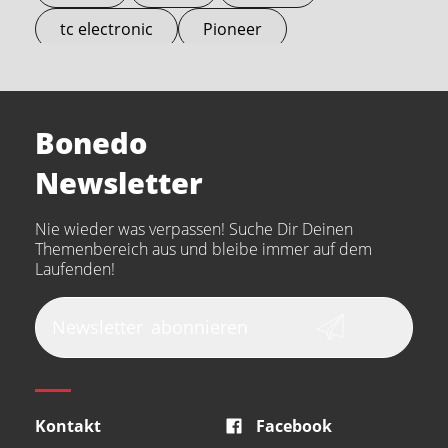
tc electronic
Pioneer
Electro Harmonix
Universal Audio
Stairville
Sennheiser
Millenium
Bonedo
Arturia
IK Multimedia
Newsletter
the t.bone
Thomann
Numark
Nie wieder was verpassen! Suche Dir Deinen
Walrus Audio
Epiphone
Themenbereich aus und bleibe immer auf dem
Laufenden!
beyerdynamic
AKG
DW
Vox
AKAI Professional
PRS
Newsletter
abonnieren
Audio-Technica
Presonus
Reloop
Rode
MXR
Kontakt
Facebook