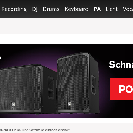
Recording
DJ
Drums
Keyboard
PA
Licht
Voc
Grid ᐅ Hard- und Software einfach erklärt