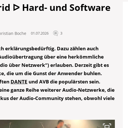
id ᐅ Hard- und Software
hristian Boche
01.07.2026
3
h erklärungsbedürftig. Dazu zählen auch
le Audioübertragung über eine herkömmliche
io über Netzwerk“) erlauben. Derzeit gibt es
ke, die um die Gunst der Anwender buhlen.
ften
DANTE
und AVB die populärsten sein.
 eine ganze Reihe weiterer Audio-Netzwerke, die
 Fokus der Audio-Community stehen, obwohl viele