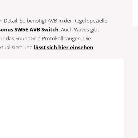
im Detail. So benötigt AVB in der Regel spezielle
sonus SW5E AVB Switch
. Auch Waves gibt
ür das SoundGrid Protokoll taugen. Die
ktualisiert und
lässt sich hier einsehen
.