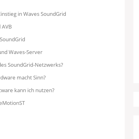
Einstieg in Waves SoundGrid
d AVB
 SoundGrid
und Waves-Server
 des SoundGrid-Netzwerks?
dware macht Sinn?
ware kann ich nutzen?
 eMotionST