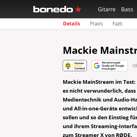
Gitarre
Bass
Details
Praxis
Fazit
Mackie Mainst
O
Mackie MainStream
im Test:
es nicht verwunderlich, das
Medientechnik und Audio-Ha
und All-in-one-Geräte entwi
sollen und so den Einstieg fü
und ihrem Streaming-Interfa
zum Streamer X von RØDE.