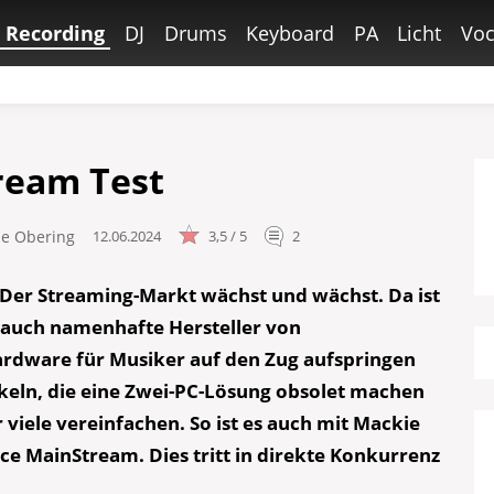
Recording
DJ
Drums
Keyboard
PA
Licht
Voc
ream Test
le Obering
12.06.2024
3,5 / 5
2
 Der Streaming-Markt wächst und wächst. Da ist
s auch namenhafte Hersteller von
rdware für Musiker auf den Zug aufspringen
ckeln, die eine Zwei-PC-Lösung obsolet machen
r viele vereinfachen. So ist es auch mit Mackie
ce MainStream. Dies tritt in direkte Konkurrenz