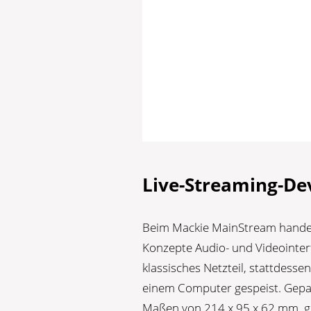
Live-Streaming-De
Beim Mackie MainStream handelt
Konzepte Audio- und Videointerf
klassisches Netzteil, stattdess
einem Computer gespeist. Gepaa
Maßen von 214 x 95 x 62 mm, gi