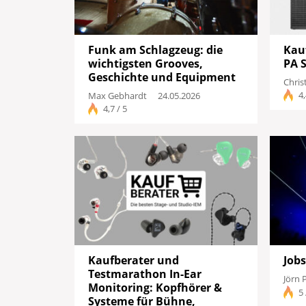
Funk am Schlagzeug: die
Kau
wichtigsten Grooves,
PA 
Geschichte und Equipment
Chris
4,
Max Gebhardt
24.05.2026
4,7 / 5
Kaufberater und
Jobs
Testmarathon In-Ear
Jörn 
Monitoring: Kopfhörer &
5 
Systeme für Bühne,