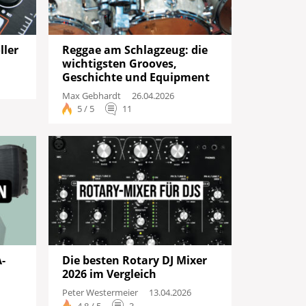
ller
Reggae am Schlagzeug: die
wichtigsten Grooves,
Geschichte und Equipment
Max Gebhardt
26.04.2026
5 / 5
11
-
Die besten Rotary DJ Mixer
2026 im Vergleich
Peter Westermeier
13.04.2026
4,8 / 5
3