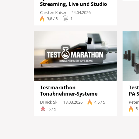
Streaming, Live und Studio
Carsten Kaiser
24.04.2026
3,8 / 5
1
Testmarathon
Tes
Tonabnehmer-Systeme
PA 
Peter
DJ Rick Ski
18.03.2026
4,5 / 5
5 
5 / 5