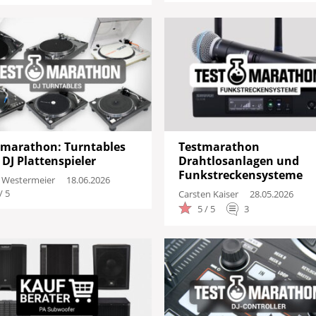
tmarathon: Turntables
Testmarathon
DJ Plattenspieler
Drahtlosanlagen und
Funkstreckensysteme
 Westermeier
18.06.2026
/ 5
Carsten Kaiser
28.05.2026
5 / 5
3