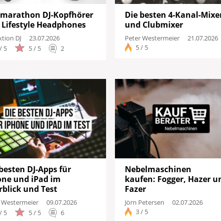
Drums
tmarathon DJ-Kopfhörer
Die besten 4-Kanal-Mixe
 Lifestyle Headphones
und Clubmixer
Keyboard
tion DJ
23.07.2026
Peter Westermeier
21.07.2026
5 / 5
/ 5
5 / 5
2
PA
Licht
Vocals
Software
Ergebni
besten DJ-Apps für
Nebelmaschinen
one und iPad im
kaufen: Fogger, Hazer u
rblick und Test
Fazer
 Westermeier
09.07.2026
Jörn Petersen
02.07.2026
3 / 5
/ 5
5 / 5
6