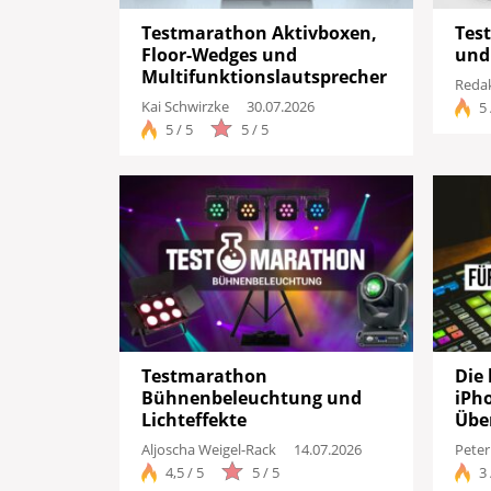
Testmarathon Aktivboxen,
Tes
Floor-Wedges und
und
Multifunktionslautsprecher
Redak
Kai Schwirzke
30.07.2026
5 
5 / 5
5 / 5
Testmarathon
Die 
Bühnenbeleuchtung und
iPh
Lichteffekte
Übe
Aljoscha Weigel-Rack
14.07.2026
Peter
4,5 / 5
5 / 5
3 