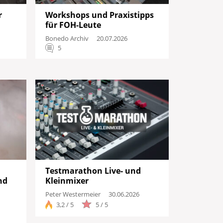
r
Workshops und Praxistipps
für FOH-Leute
Bonedo Archiv
20.07.2026
5
sse anzeigen
Testmarathon Live- und
nd
Kleinmixer
Peter Westermeier
30.06.2026
3,2 / 5
5 / 5