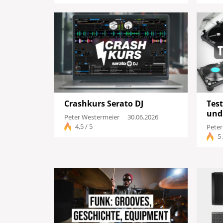
Crashkurs Serato DJ
Tes
und 
Peter Westermeier
30.06.2026
4,5 / 5
Peter
5 