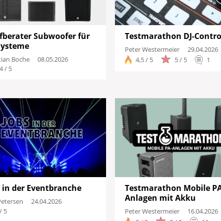
fberater Subwoofer für
Testmarathon DJ-Contro
Systeme
Peter Westermeier
29.04.2026
tian Boche
08.05.2026
4,5 / 5
5 / 5
1
4 / 5
 in der Eventbranche
Testmarathon Mobile PA
Anlagen mit Akku
Petersen
24.04.2026
/ 5
Peter Westermeier
16.04.2026