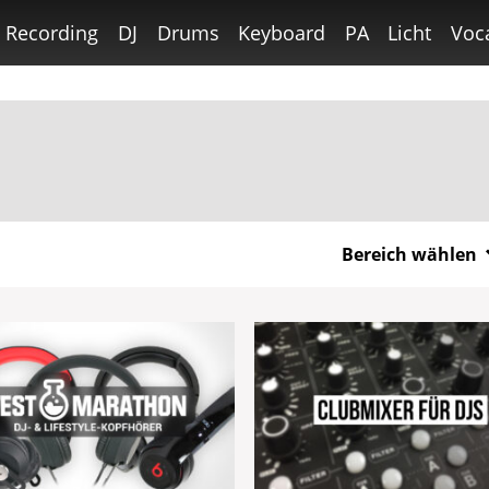
Recording
DJ
Drums
Keyboard
PA
Licht
Voc
Bereich wählen
Gitarre
Bass
Recording
DJ