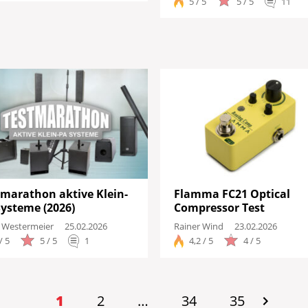
5 / 5
5 / 5
11
tmarathon aktive Klein-
Flamma FC21 Optical
Systeme (2026)
Compressor Test
 Westermeier
25.02.2026
Rainer Wind
23.02.2026
/ 5
5 / 5
1
4,2 / 5
4 / 5
1
2
…
34
35